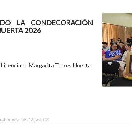
ADO LA CONDECORACIÓN
HUERTA 2026
 Licenciada Margarita Torres Huerta
ta.php?nota=5954#pos5954