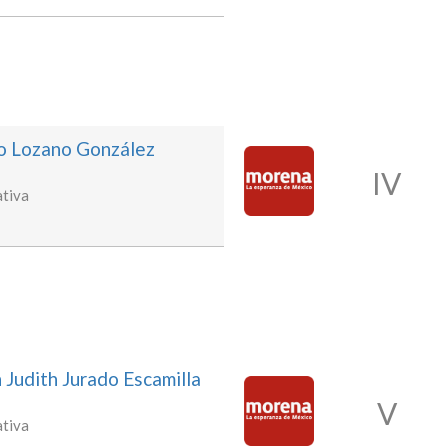
ro Lozano González
IV
tiva
 Judith Jurado Escamilla
V
tiva