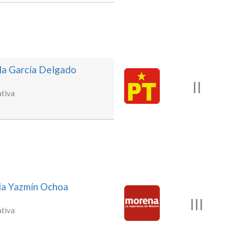
ila García Delgado
II
tiva
da Yazmín Ochoa
III
tiva