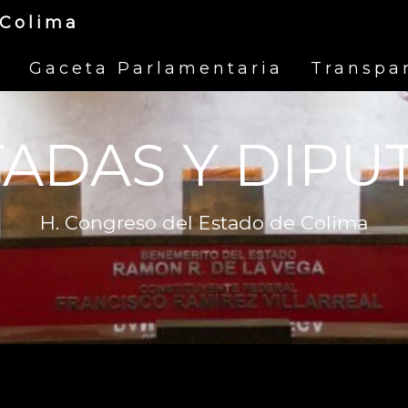
 Colima
s
Gaceta Parlamentaria
Transpa
TADAS Y DIPU
H. Congreso del Estado de Colima