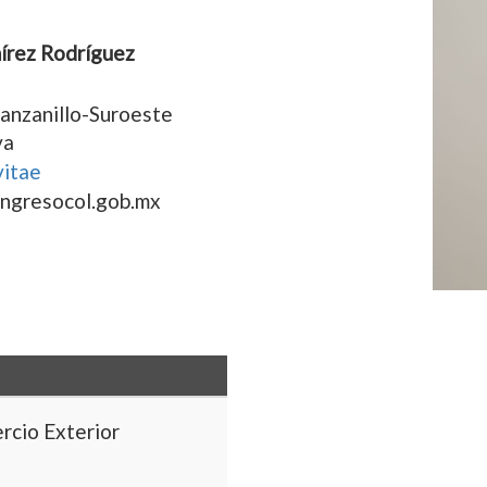
mírez Rodríguez
 Manzanillo-Suroeste
va
vitae
ngresocol.gob.mx
rcio Exterior